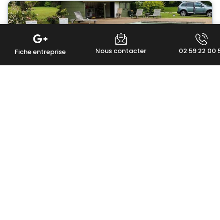
Nous contacter
02 59 22 00 
Fiche entreprise
Créer un espace piscine harmonieux
: plage, pool house et cuisine d’été
Construire une piscine, c’est créer un lieu
de vie. Ce n’est pas qu’un simple bassin
LIRE LA SUITE »